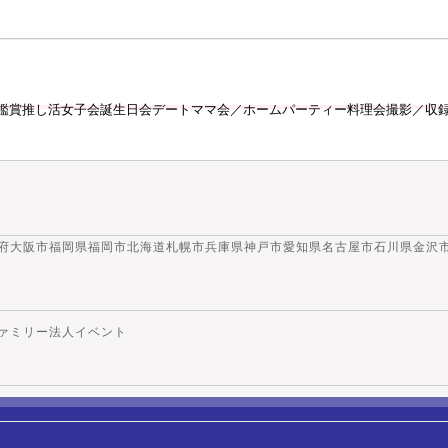
・鑑賞推し活女子会誕生日会デートママ会／ホームパーティー料理会撮影／収
府大阪市
福岡県福岡市
北海道札幌市
兵庫県神戸市
愛知県名古屋市
石川県金沢
ァミリー
法人イベント