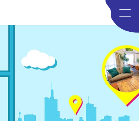
Spem
民泊・別荘
MANAG
運営
ABOU
スペース
REC
採用
CON
お問い