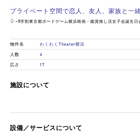
プライベート空間で恋人、友人、家族と一
~5
学割
東京都
ボードゲーム
横浜
映画・鑑賞
推し活
女子会
誕生日
物件名
わくわくTheater横浜
人数
4
広さ
17
施設について
設備／サービスについて