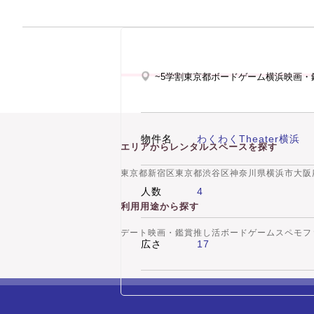
~5学割東京都ボードゲーム横浜映画
物件名
わくわくTheater横浜
エリアからレンタルスペースを探す
東京都新宿区
東京都渋谷区
神奈川県横浜市
大阪
人数
4
利用用途から探す
デート
映画・鑑賞
推し活
ボードゲーム
スペモフ
広さ
17