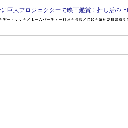
緒に巨大プロジェクターで映画鑑賞！推し活の上
会
デート
ママ会／ホームパーティー
料理会
撮影／収録
会議
神奈川県横浜