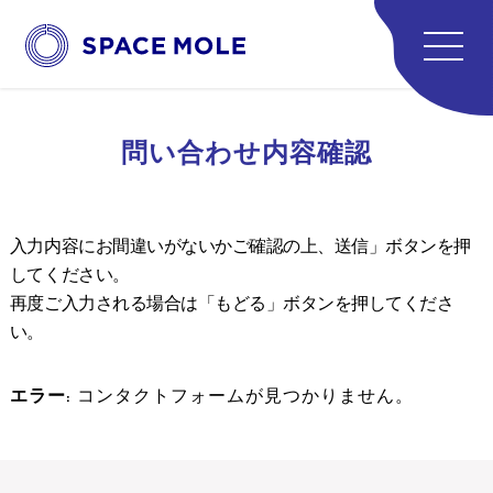
Spem
民泊・別荘
MANAG
運営
問い合わせ内容確認
ABOU
スペース
入力内容にお間違いがないかご確認の上、送信」ボタンを押
REC
してください。
採用
再度ご入力される場合は「もどる」ボタンを押してくださ
CON
い。
お問い
エラー:
コンタクトフォームが見つかりません。