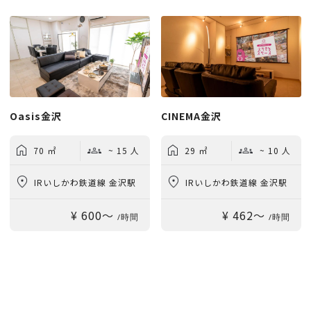
Oasis金沢
CINEMA金沢
70 ㎡
~ 15 人
29 ㎡
~ 10 人
IRいしかわ鉄道線 金沢駅
IRいしかわ鉄道線 金沢駅
¥ 600〜
¥ 462〜
車15分
車15分
/時間
/時間