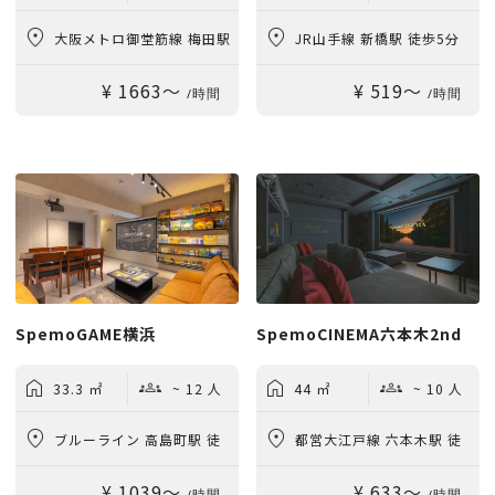
大阪メトロ御堂筋線 梅田駅
JR山手線 新橋駅 徒歩5分
¥ 1663〜
¥ 519〜
徒歩2分
/時間
/時間
SpemoGAME横浜
SpemoCINEMA六本木2nd
33.3 ㎡
~ 12 人
44 ㎡
~ 10 人
ブルーライン 高島町駅 徒
都営大江戸線 六本木駅 徒
¥ 1039〜
¥ 633〜
歩1分
歩2分
/時間
/時間