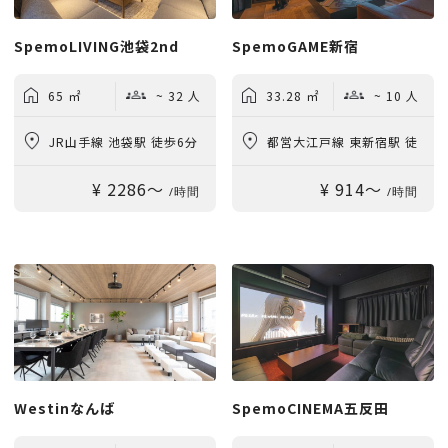
SpemoLIVING池袋2nd
SpemoGAME新宿
65 ㎡
~ 32 人
33.28 ㎡
~ 10 人
JR山手線 池袋駅 徒歩6分
都営大江戸線 東新宿駅 徒
¥ 2286〜
¥ 914〜
歩4分
/時間
/時間
Westinなんば
SpemoCINEMA五反田