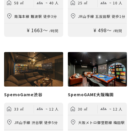
58 ㎡
~ 40 人
25 ㎡
~ 10 人
南海本線 難波駅 徒歩3分
JR山手線 五反田駅 徒歩1分
¥ 1663〜
¥ 498〜
/時間
/時間
SpemoGame渋谷
SpemoGAME大阪梅田
33 ㎡
~ 12 人
30 ㎡
~ 12 人
JR山手線 渋谷駅 徒歩5分
大阪メトロ御堂筋線 梅田駅