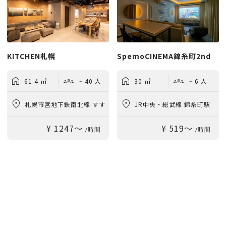
KITCHEN札幌
SpemoCINEMA錦糸町2nd
61.4 ㎡
~ 40 人
30 ㎡
~ 6 人
札幌市営地下鉄南北線 すす
JR中央・総武線 錦糸町駅
¥ 1247〜
¥ 519〜
きの駅 徒歩5分
徒歩3分
/時間
/時間