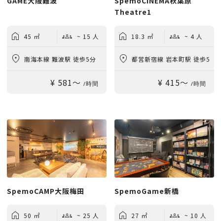
GAME大阪難波
SpemoCINEMA秋葉原
Theatre1
45 ㎡
~ 15 人
18.3 ㎡
~ 4 人
南海本線 難波駅 徒歩5分
都営新宿線 岩本町駅 徒歩5
¥ 581〜
¥ 415〜
分
/時間
/時間
SpemoCAMP大阪梅田
SpemoGame新橋
50 ㎡
~ 25 人
27 ㎡
~ 10 人