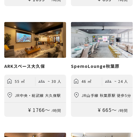
ARKスペース大久保
SpemoLounge秋葉原
55 ㎡
~ 30 人
46 ㎡
~ 24 人
JR中央・総武線 大久保駅
JR山手線 秋葉原駅 徒歩5分
¥ 1766〜
¥ 665〜
徒歩1分
/時間
/時間