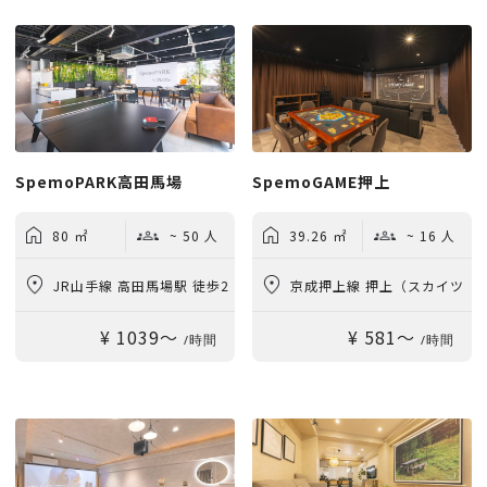
SpemoPARK高田馬場
SpemoGAME押上
80 ㎡
~ 50 人
39.26 ㎡
~ 16 人
JR山手線 高田馬場駅 徒歩2
京成押上線 押上（スカイツ
¥ 1039〜
¥ 581〜
分
リー前）駅 徒歩3分
/時間
/時間