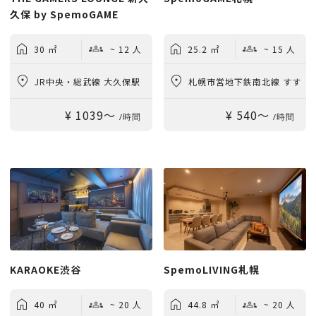
久保 by SpemoGAME
30 ㎡
~ 12 人
25.2 ㎡
~ 15 人
JR中央・総武線 大久保駅
札幌市営地下鉄南北線 すす
¥ 1039〜
¥ 540〜
徒歩1分
きの駅 徒歩5分
/時間
/時間
KARAOKE渋谷
SpemoLIVING札幌
40 ㎡
~ 20 人
44.8 ㎡
~ 20 人