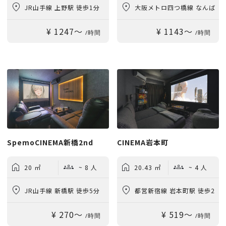
JR山手線 上野駅 徒歩1分
大阪メトロ四つ橋線 なんば
¥ 1247〜
¥ 1143〜
駅 徒歩1分
/時間
/時間
SpemoCINEMA新橋2nd
CINEMA岩本町
20 ㎡
~ 8 人
20.43 ㎡
~ 4 人
JR山手線 新橋駅 徒歩5分
都営新宿線 岩本町駅 徒歩2
¥ 270〜
¥ 519〜
分
/時間
/時間