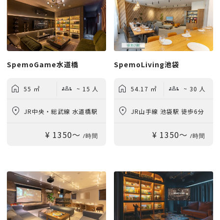
SpemoGame水道橋
SpemoLiving池袋
55 ㎡
~ 15 人
54.17 ㎡
~ 30 人
JR中央・総武線 水道橋駅
JR山手線 池袋駅 徒歩6分
¥ 1350〜
¥ 1350〜
徒歩3分
/時間
/時間