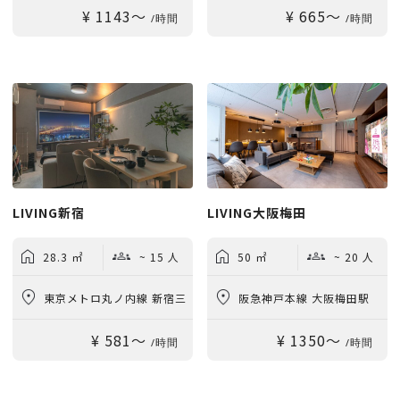
¥ 1143〜
¥ 665〜
徒歩2分
/時間
/時間
LIVING新宿
LIVING大阪梅田
28.3 ㎡
~ 15 人
50 ㎡
~ 20 人
東京メトロ丸ノ内線 新宿三
阪急神戸本線 大阪梅田駅
¥ 581〜
¥ 1350〜
丁目駅 徒歩2分
徒歩1分
/時間
/時間