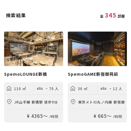
345
検索結果
全
部屋
SpemoLOUNGE新橋
SpemoGAME新宿御苑前
110 ㎡
~ 70 人
30 ㎡
~ 12 人
JR山手線 新橋駅 徒歩9分
東京メトロ丸ノ内線 新宿御
¥ 4365〜
¥ 665〜
苑前駅 徒歩3分
/時間
/時間