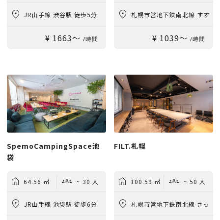
JR山手線 渋谷駅 徒歩5分
札幌市営地下鉄南北線 すす
¥ 1663〜
¥ 1039〜
きの駅 徒歩5分
/時間
/時間
SpemoCampingSpace池
FILT.札幌
袋
64.56 ㎡
~ 30 人
100.59 ㎡
~ 50 人
JR山手線 池袋駅 徒歩6分
札幌市営地下鉄南北線 さっ