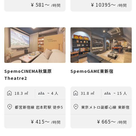
¥ 581〜
¥ 10395〜
ぽろ駅 徒歩9分
/時間
/時間
SpemoCINEMA秋葉原
SpemoGAME東新宿
Theatre2
18.3 ㎡
~ 4 人
31.8 ㎡
~ 15 人
都営新宿線 岩本町駅 徒歩5
東京メトロ副都心線 東新宿
¥ 415〜
¥ 665〜
分
駅 徒歩2分
/時間
/時間