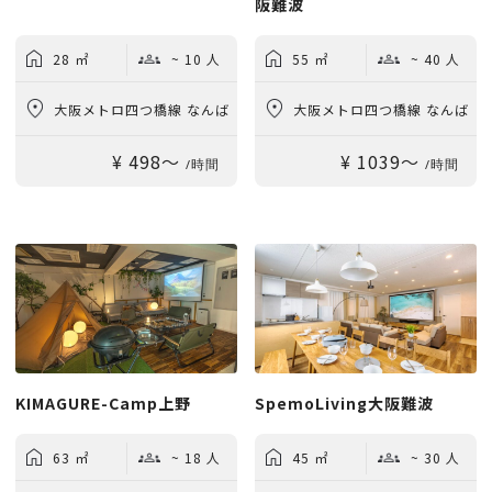
阪難波
28 ㎡
~ 10 人
55 ㎡
~ 40 人
大阪メトロ四つ橋線 なんば
大阪メトロ四つ橋線 なんば
¥ 498〜
¥ 1039〜
駅 徒歩1分
駅 徒歩1分
/時間
/時間
KIMAGURE-Camp上野
SpemoLiving大阪難波
63 ㎡
~ 18 人
45 ㎡
~ 30 人