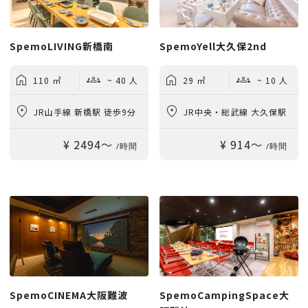
SpemoLIVING新橋南
SpemoYell大久保2nd
110 ㎡
~ 40 人
29 ㎡
~ 10 人
JR山手線 新橋駅 徒歩9分
JR中央・総武線 大久保駅
¥ 2494〜
¥ 914〜
徒歩3分
/時間
/時間
SpemoCINEMA大阪難波
SpemoCampingSpace大