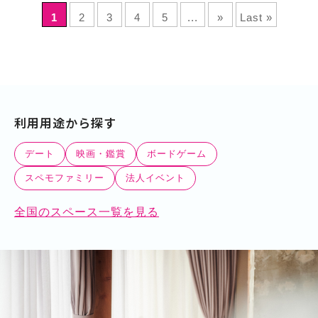
1
2
3
4
5
...
»
Last »
利用用途から探す
デート
映画・鑑賞
ボードゲーム
スペモファミリー
法人イベント
全国のスペース一覧を見る