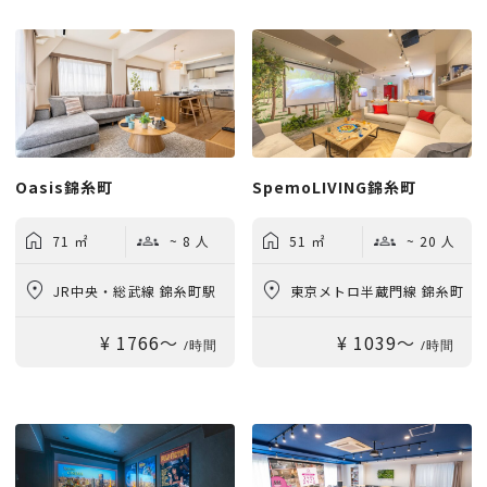
Oasis錦糸町
SpemoLIVING錦糸町
71 ㎡
~ 8 人
51 ㎡
~ 20 人
JR中央・総武線 錦糸町駅
東京メトロ半蔵門線 錦糸町
¥ 1766〜
¥ 1039〜
徒歩5分
駅 徒歩5分
/時間
/時間