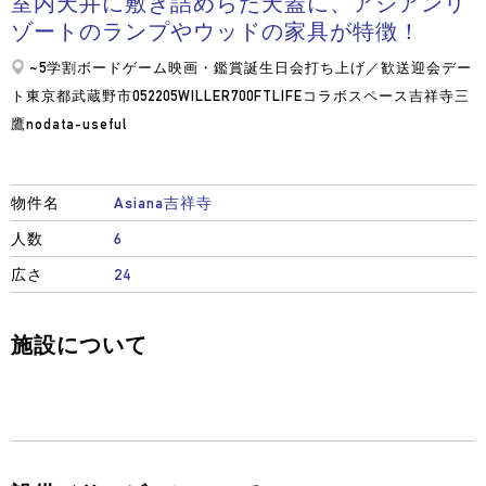
室内天井に敷き詰めらた天蓋に、アジアンリ
ゾートのランプやウッドの家具が特徴！
~5
学割
ボードゲーム
映画・鑑賞
誕生日会
打ち上げ／歓送迎会
デー
ト
東京都武蔵野市
052
205
WILLER700
FTLIFEコラボスペース
吉祥寺
三
鷹
nodata-useful
物件名
Asiana吉祥寺
人数
6
広さ
24
施設について