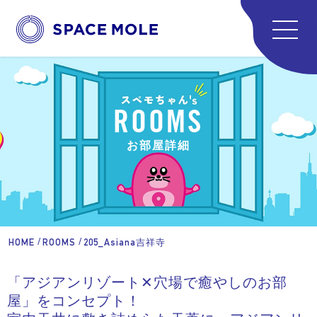
Spem
民泊・別荘
MANAG
運営
ABOU
ROOMS
スペース
お部屋詳細
REC
採用
CON
お問い
/
/
HOME
ROOMS
205_Asiana吉祥寺
「アジアンリゾート✕穴場で癒やしのお部
屋」をコンセプト！