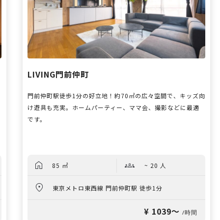
LIVING門前仲町
門前仲町駅徒歩1分の好立地！約70㎡の広々空間で、キッズ向
け遊具も充実。ホームパーティー、ママ会、撮影などに最適
です。
85 ㎡
~ 20 人
東京メトロ東西線 門前仲町駅 徒歩1分
¥ 1039〜
/時間