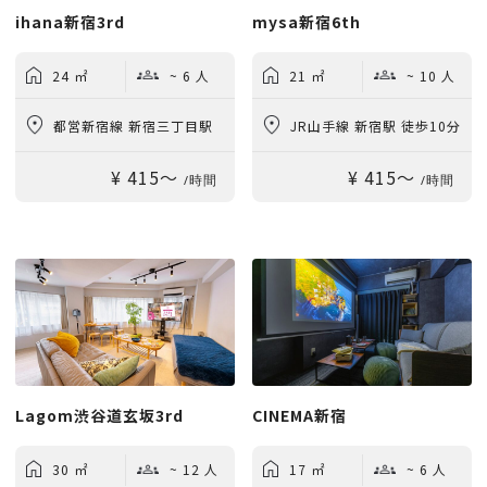
ihana新宿3rd
mysa新宿6th
24 ㎡
~ 6 人
21 ㎡
~ 10 人
都営新宿線 新宿三丁目駅
JR山手線 新宿駅 徒歩10分
¥ 415〜
¥ 415〜
徒歩5分
/時間
/時間
Lagom渋谷道玄坂3rd
CINEMA新宿
30 ㎡
~ 12 人
17 ㎡
~ 6 人