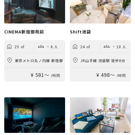
CINEMA新宿御苑前
Shift池袋
25 ㎡
~ 6 人
24 ㎡
~ 10 人
東京メトロ丸ノ内線 新宿御
JR山手線 池袋駅 徒歩8分
¥ 581〜
¥ 498〜
苑前駅 徒歩3分
/時間
/時間