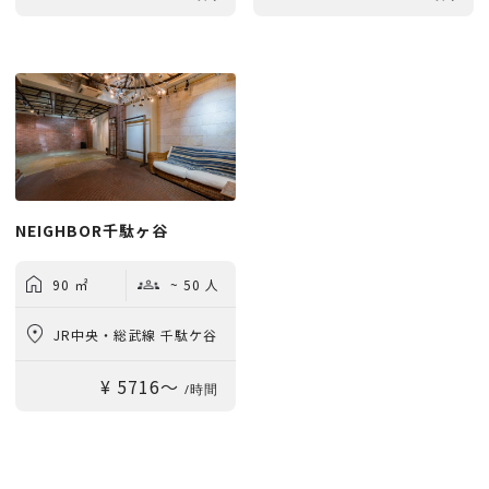
NEIGHBOR千駄ヶ谷
90 ㎡
~ 50 人
JR中央・総武線 千駄ケ谷
¥ 5716〜
駅 徒歩6分
/時間