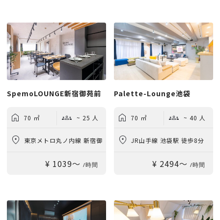
SpemoLOUNGE新宿御苑前
Palette-Lounge池袋
70 ㎡
~ 25 人
70 ㎡
~ 40 人
東京メトロ丸ノ内線 新宿御
JR山手線 池袋駅 徒歩8分
¥ 1039〜
¥ 2494〜
苑前駅 徒歩1分
/時間
/時間