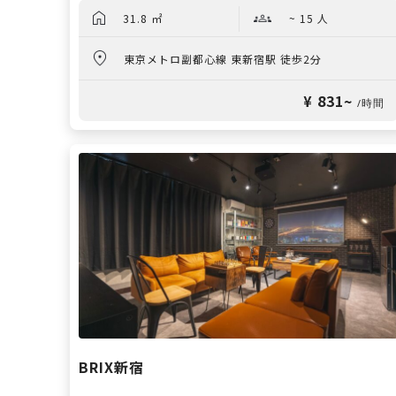
31.8 ㎡
~ 15 人
東京メトロ副都心線 東新宿駅 徒歩2分
¥ 831~
/時間
BRIX新宿