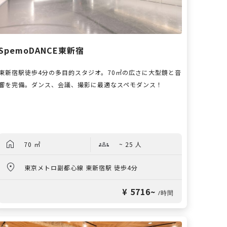
SpemoDANCE東新宿
東新宿駅徒歩4分の多目的スタジオ。70㎡の広さに大型鏡と音
響を完備。ダンス、会議、撮影に最適なスペモダンス！
70 ㎡
~ 25 人
東京メトロ副都心線 東新宿駅 徒歩4分
¥ 5716~
/時間