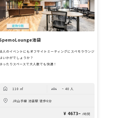
SpemoLounge池袋
法人のイベントにもオフサイトミーティングにスペモラウンジ
はいかがでしょうか？
ゆったりスペースで大人数でも快適！
110 ㎡
~ 40 人
JR山手線 池袋駅 徒歩6分
¥ 4673~
/時間