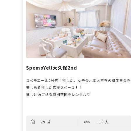
SpemoYell大久保2nd
スペモエール2号店！推し活、女子会、本人不在の誕生日会を
楽しめる推し活応援スペース！！
推しと過ごせる特別空間をレンタル♡
29 ㎡
~ 10 人