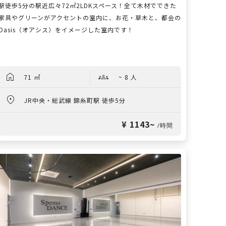
駅徒歩5分の駅近広々72㎡2LDKスペース！全て木材でできた
家具やグリーンがアクセントの室内に、お花・草木と、都会の
Oasis（オアシス）をイメージした室内です！
71 ㎡
~ 8 人
JR中央・総武線 錦糸町駅 徒歩5分
¥ 1143~
/時間