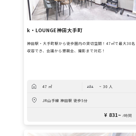
k・LOUNGE神田大手町
神田駅・大手町駅から徒歩圏内の貸切空間！47㎡で最大30名
収容でき、会議から懇親会、撮影まで対応！
47 ㎡
~ 30 人
JR山手線 神田駅 徒歩5分
¥ 831~
/時間