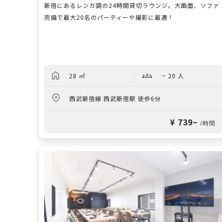
新宿にあるレンガ調の24時間貸切ラウンジ。大画面、ソファ
完備で最大20名のパーティーや撮影に最適！
28 ㎡
~ 20 人
西武新宿線 西武新宿駅 徒歩6分
¥ 739~
/時間